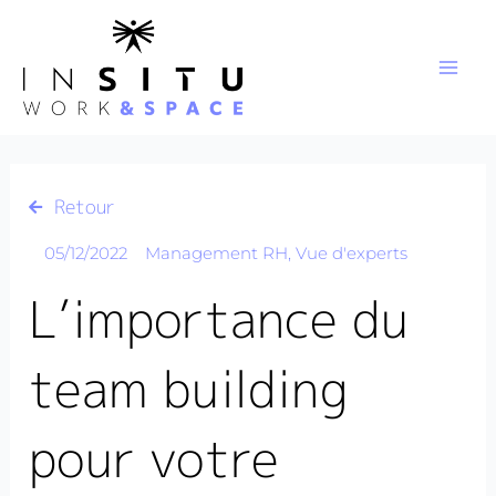
Aller
au
contenu
Retour
05/12/2022
Management RH
,
Vue d'experts
L’importance du
team building
pour votre