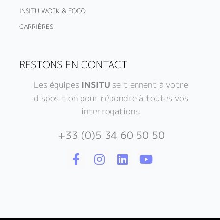
INSITU WORK & FOOD
CARRIÈRES
RESTONS EN CONTACT
Les équipes
INSITU
se tiennent à votre
disposition pour répondre à toutes vos
interrogations.
+33 (0)5 34 60 50 50
F
I
L
Y
a
n
i
o
c
s
n
u
e
t
k
t
b
a
e
u
o
g
d
b