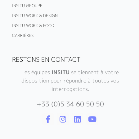
INSITU GROUPE
INSITU WORK & DESIGN
INSITU WORK & FOOD
CARRIÈRES
RESTONS EN CONTACT
Les équipes
INSITU
se tiennent à votre
disposition pour répondre à toutes vos
interrogations.
+33 (0)5 34 60 50 50
F
I
L
Y
a
n
i
o
c
s
n
u
e
t
k
t