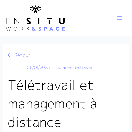
Aller
au
contenu
Retour
06/01/2025
Espaces de travail
Télétravail et
management à
distance :