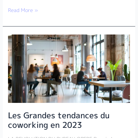
Read More »
Les
Grandes
tendances
du
coworking
en
2023
Les Grandes tendances du
coworking en 2023