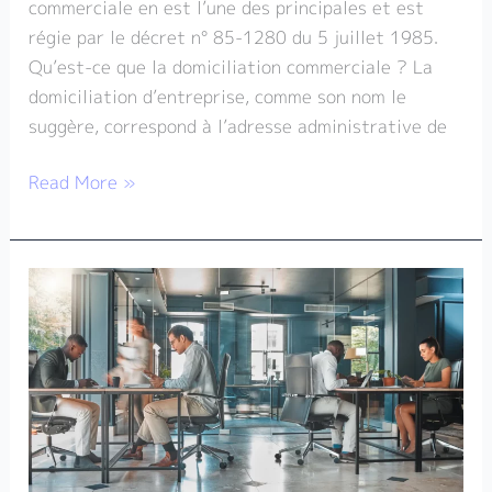
commerciale en est l’une des principales et est
régie par le décret n° 85-1280 du 5 juillet 1985.
Qu’est-ce que la domiciliation commerciale ? La
domiciliation d’entreprise, comme son nom le
suggère, correspond à l’adresse administrative de
Read More »
En
quoi
les
espaces
de
coworking
représentent
une