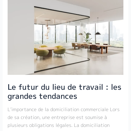
Le
futur
du
lieu
de
travail
:
les
grandes
tendances
Le futur du lieu de travail : les
grandes tendances
L’importance de la domiciliation commerciale Lors
de sa création, une entreprise est soumise à
plusieurs obligations légales. La domiciliation