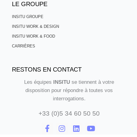
LE GROUPE
INSITU GROUPE
INSITU WORK & DESIGN
INSITU WORK & FOOD
CARRIÈRES
RESTONS EN CONTACT
Les équipes
INSITU
se tiennent à votre
disposition pour répondre à toutes vos
interrogations.
+33 (0)5 34 60 50 50
F
I
L
Y
a
n
i
o