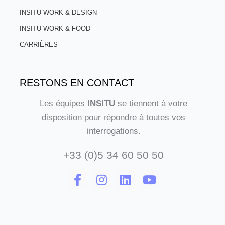
INSITU WORK & DESIGN
INSITU WORK & FOOD
CARRIÈRES
RESTONS EN CONTACT
Les équipes
INSITU
se tiennent à votre
disposition pour répondre à toutes vos
interrogations.
+33 (0)5 34 60 50 50
F
I
L
Y
a
n
i
o
c
s
n
u
e
t
k
t
b
a
e
u