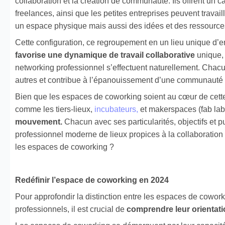
collaboration et la création de communauté. Ils offrent un c
freelances, ainsi que les petites entreprises peuvent travai
un espace physique mais aussi des idées et des ressource
Cette configuration, ce regroupement en un lieu unique d’e
favorise une dynamique de travail collaborative
unique,
networking professionnel s’effectuent naturellement.
Chacu
autres
et
contribue
à l’épanouissement d’une communauté pr
Bien que les espaces de coworking soient au cœur de cette
comme les tiers-lieux,
incubateurs,
et makerspaces (fab la
mouvement.
Chacun avec ses particularités, objectifs et pu
professionnel moderne de lieux propices à la collaboration 
les espaces de coworking ?
Redéfinir l’espace de coworking en 2024
Pour approfondir la distinction entre les espaces de cowork
professionnels, il est crucial de
comprendre leur orientatio