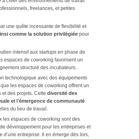
 à créer des environnements de travail
ofessionnels, freelances, et petites
r une quête incessante de flexibilité et
nsi comme la solution privilégiée
pour
utien intensif aux startups en phase de
les espaces de coworking favorisent un
agnement structuré des incubateurs.
ion technologique avec des équipements
s que les espaces de coworking offrent un
s et des projets. Cette
diversité des
ersale et l’émergence de communauté
les du lieu de travail.
eux les espaces de coworking sont des
de
développement pour les entreprises et
ie d’une entreprise. Il en émerge
dès
lors,