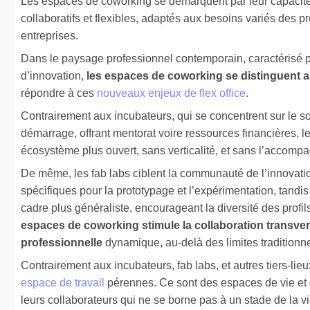
Les espaces de coworking se démarquent par leur capacité
collaboratifs et flexibles, adaptés aux besoins variés des pr
entreprises.
Dans le paysage professionnel contemporain, caractérisé pa
d’innovation,
les espaces de coworking se distinguent ai
répondre à ces
nouveaux enjeux de flex office
.
Contrairement aux incubateurs, qui se concentrent sur le so
démarrage, offrant mentorat voire ressources financières, 
écosystème plus ouvert, sans verticalité, et sans l’accomp
De même, les fab labs ciblent la communauté de l’innovat
spécifiques pour la prototypage et l’expérimentation, tandi
cadre plus généraliste, encourageant la diversité des profil
espaces de coworking stimule la collaboration transv
professionnelle
dynamique, au-delà des limites traditionnel
Contrairement aux incubateurs, fab labs, et autres tiers-li
espace de travail
pérennes. Ce sont des espaces de vie et
leurs collaborateurs qui ne se borne pas à un stade de la v